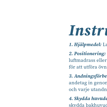
Instr
1. Hjälpmedel:
Lu
2. Positionering:
luftmadrass eller
för att utföra öv
3. Andningsförbe
andetag in geno
och varje utandn
4. Skydda huvude
skydda bakhuvude