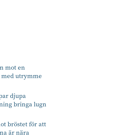
en mot en
igt med utrymme
 par djupa
ning bringa lugn
t bröstet för att
na är nära