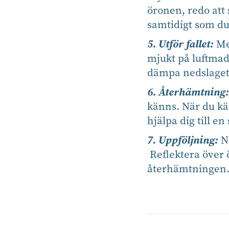
öronen, redo att
samtidigt som du
5. Utför fallet:
Med
mjukt på luftmad
dämpa nedslaget
6. Återhämtning:
känns. När du kä
hjälpa dig till e
7. Uppföljning:
Nä
Reflektera över 
återhämtningen