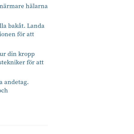
r närmare hälarna
lla bakåt. Landa
onen för att
ur din kropp
tekniker för att
na andetag.
och