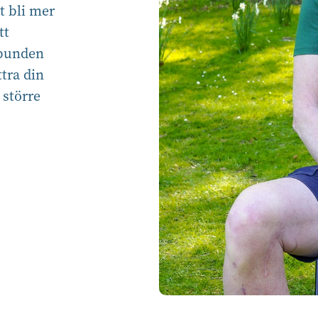
t bli mer
tt
lbunden
tra din
 större