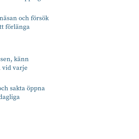
näsan och försök
tt förlänga
ssen, känn
 vid varje
och sakta öppna
dagliga