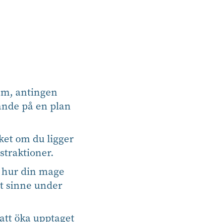
äm, antingen
gande på en plan
aket om du ligger
straktioner.
 hur din mage
itt sinne under
 att öka upptaget