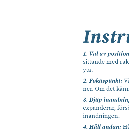
Instr
1. Val av position
sittande med rak 
yta.
2. Fokuspunkt:
V
ner. Om det känn
3. Djup inandnin
expanderar, försök
inandningen.
4. Håll andan:
Hå