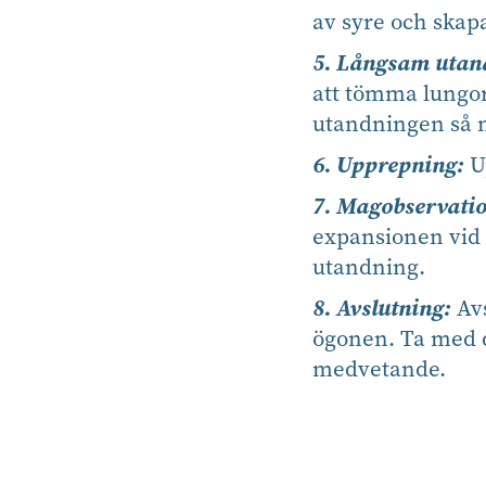
av syre och skapa
5. Långsam utan
att tömma lungorna
utandningen så 
6. Upprepning:
Up
7. Magobservatio
expansionen vid 
utandning.
8. Avslutning:
Avs
ögonen. Ta med di
medvetande.